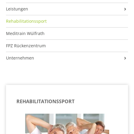
Leistungen
Krankengymn./Physioth.
Rehabilitationssport
Med. Trainingstherapie
Meditrain Wülfrath
Besondere Versorgung
FPZ Rückenzentrum
Gesundheitsberatung
Unternehmen
FPZ Rückenzentrum
Kontakt & Anfahrt
Analytik/Diagnostik
Jobs
Bewegungsbad
Impressum
Ergotherapie
Datenschutz
REHABILITATIONSSPORT